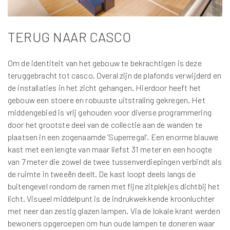
TERUG NAAR CASCO
Om de identiteit van het gebouw te bekrachtigen is deze
teruggebracht tot casco. Overal zijn de plafonds verwijderd en
de installaties in het zicht gehangen. Hierdoor heeft het
gebouw een stoere en robuuste uitstraling gekregen. Het
middengebied is vrij gehouden voor diverse programmering
door het grootste deel van de collectie aan de wanden te
plaatsen in een zogenaamde ’Superregal’. Een enorme blauwe
kast met een lengte van maar liefst 31 meter en een hoogte
van 7 meter die zowel de twee tussenverdiepingen verbindt als
de ruimte in tweeën deelt. De kast loopt deels langs de
buitengevel rondom de ramen met fijne zitplekjes dichtbij het
licht. Visueel middelpunt is de indrukwekkende kroonluchter
met neer dan zestig glazen lampen. Via de lokale krant werden
bewoners opgeroepen om hun oude lampen te doneren waar